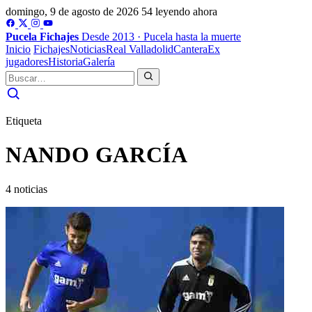
domingo, 9 de agosto de 2026
54 leyendo ahora
Pucela
Fichajes
Desde 2013 · Pucela hasta la muerte
Inicio
Fichajes
Noticias
Real Valladolid
Cantera
Ex
jugadores
Historia
Galería
Etiqueta
NANDO GARCÍA
4 noticias