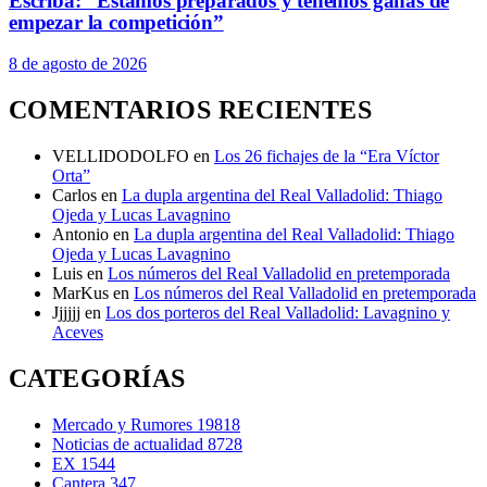
Escribá: “Estamos preparados y tenemos ganas de
empezar la competición”
8 de agosto de 2026
COMENTARIOS RECIENTES
VELLIDODOLFO
en
Los 26 fichajes de la “Era Víctor
Orta”
Carlos
en
La dupla argentina del Real Valladolid: Thiago
Ojeda y Lucas Lavagnino
Antonio
en
La dupla argentina del Real Valladolid: Thiago
Ojeda y Lucas Lavagnino
Luis
en
Los números del Real Valladolid en pretemporada
MarKus
en
Los números del Real Valladolid en pretemporada
Jjjjjj
en
Los dos porteros del Real Valladolid: Lavagnino y
Aceves
CATEGORÍAS
Mercado y Rumores
19818
Noticias de actualidad
8728
EX
1544
Cantera
347