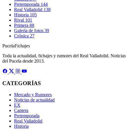
Pretemporada
144
Real Valladolid
138
Historia
105
Rival
101
Primera
88
Galería de fotos
39
Crónica
27
Pucela
Fichajes
Toda la actualidad, fichajes y rumores del Real Valladolid. Noticias
del Pucela desde 2013.
CATEGORÍAS
Mercado y Rumores
Noticias de actualidad
EX
Cantera
Pretemporada
Real Valladolid
Historia