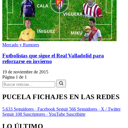
Mercado y Rumores
Futbolistas que sigue el Real Valladolid para
reforzarse en invierno
19 de noviembre de 2015
Página 1 de 1
PUCELA FICHAJES EN LAS REDES
5.633
Seguidores · Facebook
Seguir
566
Seguidores · X / Twitter
Seguir
108
Suscriptores · YouTube
Suscribirte
LO ÚLTIMO