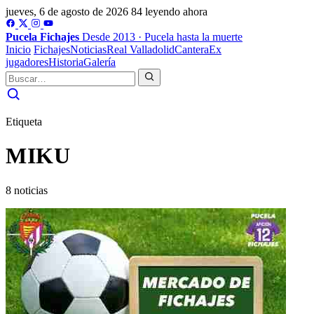
jueves, 6 de agosto de 2026
84 leyendo ahora
Pucela
Fichajes
Desde 2013 · Pucela hasta la muerte
Inicio
Fichajes
Noticias
Real Valladolid
Cantera
Ex
jugadores
Historia
Galería
Etiqueta
MIKU
8 noticias