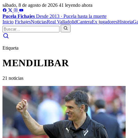
sábado, 8 de agosto de 2026
41 leyendo ahora
Pucela
Fichajes
Desde 2013 · Pucela hasta la muerte
Inicio
Fichajes
Noticias
Real Valladolid
Cantera
Ex jugadores
Historia
Ga
Etiqueta
MENDILIBAR
21 noticias