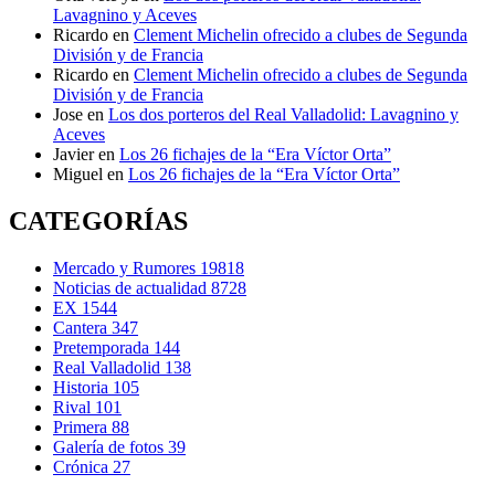
Lavagnino y Aceves
Ricardo
en
Clement Michelin ofrecido a clubes de Segunda
División y de Francia
Ricardo
en
Clement Michelin ofrecido a clubes de Segunda
División y de Francia
Jose
en
Los dos porteros del Real Valladolid: Lavagnino y
Aceves
Javier
en
Los 26 fichajes de la “Era Víctor Orta”
Miguel
en
Los 26 fichajes de la “Era Víctor Orta”
CATEGORÍAS
Mercado y Rumores
19818
Noticias de actualidad
8728
EX
1544
Cantera
347
Pretemporada
144
Real Valladolid
138
Historia
105
Rival
101
Primera
88
Galería de fotos
39
Crónica
27