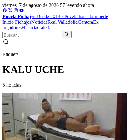
viernes, 7 de agosto de 2026
57 leyendo ahora
Pucela
Fichajes
Desde 2013 · Pucela hasta la muerte
Inicio
Fichajes
Noticias
Real Valladolid
Cantera
Ex
jugadores
Historia
Galería
Etiqueta
KALU UCHE
5 noticias