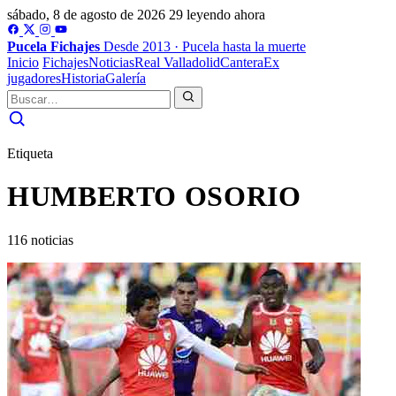
sábado, 8 de agosto de 2026
29 leyendo ahora
Pucela
Fichajes
Desde 2013 · Pucela hasta la muerte
Inicio
Fichajes
Noticias
Real Valladolid
Cantera
Ex
jugadores
Historia
Galería
Etiqueta
HUMBERTO OSORIO
116 noticias