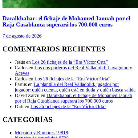
Daralkhabar: el fichaje de Mohamed Jaouab por el
Raja Casablanca superará los 700.000 euros
7 de agosto de 2026
COMENTARIOS RECIENTES
Jesús
en
Los 26 fichajes de la “Era Víctor Orta”
Carlos
en
Los dos porteros del Real Valladolid: Lavagnino y
Aceves
Carlos
en
Los 26 fichajes de la “Era Víctor Orta”
Fartus
en
La plantilla del Real Valladolid, jugador por
jugador: quién cuenta, quién está en duda y quién busca salida
David Zarzu
en
Daralkhabar: el fichaje de Mohamed Jaouab
por el Raja Casablanca superará los 700.000 euros
Didi
en
Los 26 fichajes de la “Era Víctor Orta”
CATEGORÍAS
Mercado y Rumores
19818