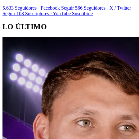
5.633
Seguidores · Facebook
Seguir
566
Seguidores · X / Twitter
Seguir
108
Suscriptores · YouTube
Suscribirte
LO ÚLTIMO