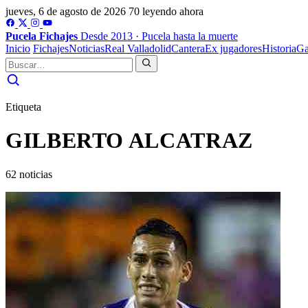
jueves, 6 de agosto de 2026
70 leyendo ahora
Pucela
Fichajes
Desde 2013 · Pucela hasta la muerte
Inicio
Fichajes
Noticias
Real Valladolid
Cantera
Ex jugadores
Historia
Ga
Etiqueta
GILBERTO ALCATRAZ
62 noticias