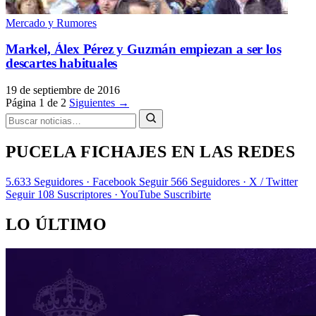
Mercado y Rumores
Markel, Álex Pérez y Guzmán empiezan a ser los
descartes habituales
19 de septiembre de 2016
Página 1 de 2
Siguientes →
PUCELA FICHAJES EN LAS REDES
5.633
Seguidores · Facebook
Seguir
566
Seguidores · X / Twitter
Seguir
108
Suscriptores · YouTube
Suscribirte
LO ÚLTIMO