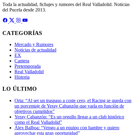
Toda la actualidad, fichajes y rumores del Real Valladolid. Noticias
del Pucela desde 2013.
CATEGORÍAS
Mercado y Rumores
Noticias de actualidad
EX
Cantera
Pretemporada
Real Valladolid
Historia
LO ÚLTIMO
Orta: “Al ser un traspaso a coste cero, el Racing se queda con
un porcentaje de Yeray Cabanzón que varía en función de
objetivos cumplidos”
Yeray Cabanzón: “Es un orgullo llegar a un club histórico
como el Real Valladolid”
Álex Balboa: “Vengo a un equipo con hambre y quiero
aprovechar esta gran oportunidad”