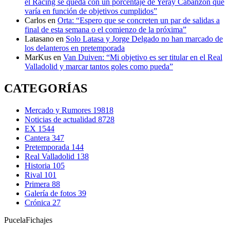
el Racing se queda con un porcentaje de Yeray Cabanzón que
varía en función de objetivos cumplidos”
Carlos
en
Orta: “Espero que se concreten un par de salidas a
final de esta semana o el comienzo de la próxima”
Latasano
en
Solo Latasa y Jorge Delgado no han marcado de
los delanteros en pretemporada
MarKus
en
Van Duiven: “Mi objetivo es ser titular en el Real
Valladolid y marcar tantos goles como pueda”
CATEGORÍAS
Mercado y Rumores
19818
Noticias de actualidad
8728
EX
1544
Cantera
347
Pretemporada
144
Real Valladolid
138
Historia
105
Rival
101
Primera
88
Galería de fotos
39
Crónica
27
Pucela
Fichajes