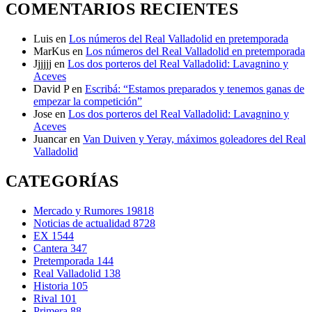
COMENTARIOS RECIENTES
Luis
en
Los números del Real Valladolid en pretemporada
MarKus
en
Los números del Real Valladolid en pretemporada
Jjjjjj
en
Los dos porteros del Real Valladolid: Lavagnino y
Aceves
David P
en
Escribá: “Estamos preparados y tenemos ganas de
empezar la competición”
Jose
en
Los dos porteros del Real Valladolid: Lavagnino y
Aceves
Juancar
en
Van Duiven y Yeray, máximos goleadores del Real
Valladolid
CATEGORÍAS
Mercado y Rumores
19818
Noticias de actualidad
8728
EX
1544
Cantera
347
Pretemporada
144
Real Valladolid
138
Historia
105
Rival
101
Primera
88