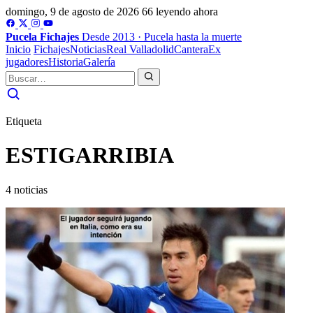
domingo, 9 de agosto de 2026
66 leyendo ahora
Pucela
Fichajes
Desde 2013 · Pucela hasta la muerte
Inicio
Fichajes
Noticias
Real Valladolid
Cantera
Ex
jugadores
Historia
Galería
Etiqueta
ESTIGARRIBIA
4 noticias