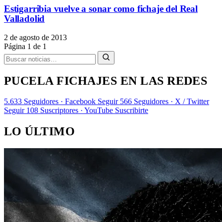
Estigarribia vuelve a sonar como fichaje del Real
Valladolid
2 de agosto de 2013
Página 1 de 1
PUCELA FICHAJES EN LAS REDES
5.633
Seguidores · Facebook
Seguir
566
Seguidores · X / Twitter
Seguir
108
Suscriptores · YouTube
Suscribirte
LO ÚLTIMO