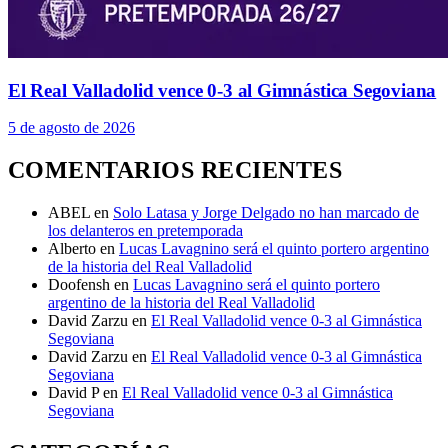
El Real Valladolid vence 0-3 al Gimnástica Segoviana
5 de agosto de 2026
COMENTARIOS RECIENTES
ABEL
en
Solo Latasa y Jorge Delgado no han marcado de
los delanteros en pretemporada
Alberto
en
Lucas Lavagnino será el quinto portero argentino
de la historia del Real Valladolid
Doofensh
en
Lucas Lavagnino será el quinto portero
argentino de la historia del Real Valladolid
David Zarzu
en
El Real Valladolid vence 0-3 al Gimnástica
Segoviana
David Zarzu
en
El Real Valladolid vence 0-3 al Gimnástica
Segoviana
David P
en
El Real Valladolid vence 0-3 al Gimnástica
Segoviana