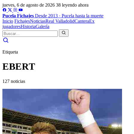
jueves, 6 de agosto de 2026
38 leyendo ahora
Pucela
Fichajes
Desde 2013 · Pucela hasta la muerte
Inicio
Fichajes
Noticias
Real Valladolid
Cantera
Ex
jugadores
Historia
Galería
Etiqueta
EBERT
127 noticias