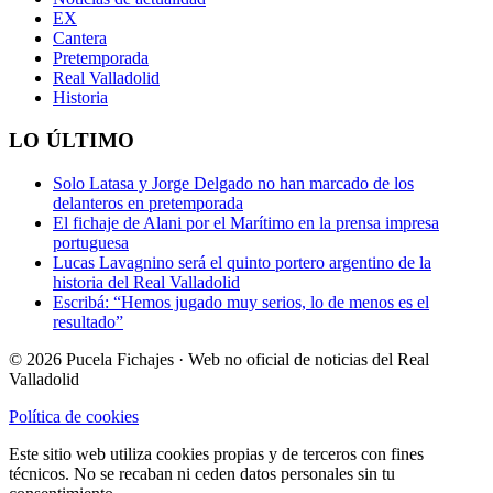
EX
Cantera
Pretemporada
Real Valladolid
Historia
LO ÚLTIMO
Solo Latasa y Jorge Delgado no han marcado de los
delanteros en pretemporada
El fichaje de Alani por el Marítimo en la prensa impresa
portuguesa
Lucas Lavagnino será el quinto portero argentino de la
historia del Real Valladolid
Escribá: “Hemos jugado muy serios, lo de menos es el
resultado”
© 2026 Pucela Fichajes · Web no oficial de noticias del Real
Valladolid
Política de cookies
Este sitio web utiliza cookies propias y de terceros con fines
técnicos. No se recaban ni ceden datos personales sin tu