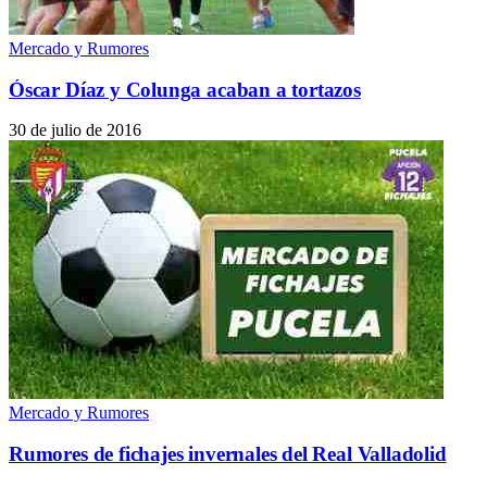
Mercado y Rumores
Óscar Díaz y Colunga acaban a tortazos
30 de julio de 2016
Mercado y Rumores
Rumores de fichajes invernales del Real Valladolid