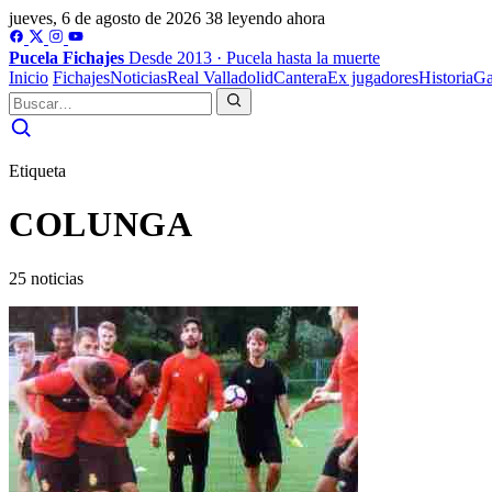
jueves, 6 de agosto de 2026
38 leyendo ahora
Pucela
Fichajes
Desde 2013 · Pucela hasta la muerte
Inicio
Fichajes
Noticias
Real Valladolid
Cantera
Ex jugadores
Historia
Ga
Etiqueta
COLUNGA
25 noticias