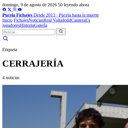
domingo, 9 de agosto de 2026
50 leyendo ahora
Pucela
Fichajes
Desde 2013 · Pucela hasta la muerte
Inicio
Fichajes
Noticias
Real Valladolid
Cantera
Ex
jugadores
Historia
Galería
Etiqueta
CERRAJERÍA
4 noticias