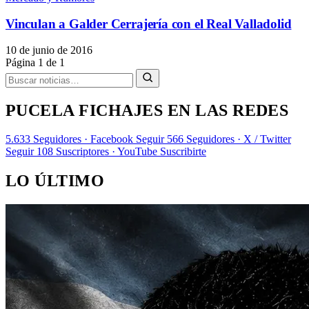
Vinculan a Galder Cerrajería con el Real Valladolid
10 de junio de 2016
Página 1 de 1
PUCELA FICHAJES EN LAS REDES
5.633
Seguidores · Facebook
Seguir
566
Seguidores · X / Twitter
Seguir
108
Suscriptores · YouTube
Suscribirte
LO ÚLTIMO