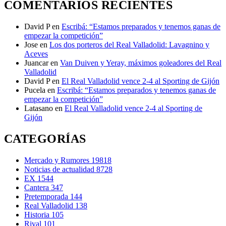
COMENTARIOS RECIENTES
David P
en
Escribá: “Estamos preparados y tenemos ganas de
empezar la competición”
Jose
en
Los dos porteros del Real Valladolid: Lavagnino y
Aceves
Juancar
en
Van Duiven y Yeray, máximos goleadores del Real
Valladolid
David P
en
El Real Valladolid vence 2-4 al Sporting de Gijón
Pucela
en
Escribá: “Estamos preparados y tenemos ganas de
empezar la competición”
Latasano
en
El Real Valladolid vence 2-4 al Sporting de
Gijón
CATEGORÍAS
Mercado y Rumores
19818
Noticias de actualidad
8728
EX
1544
Cantera
347
Pretemporada
144
Real Valladolid
138
Historia
105
Rival
101