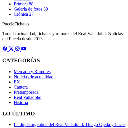
Primera
88
Galería de fotos
39
Crónica
27
Pucela
Fichajes
Toda la actualidad, fichajes y rumores del Real Valladolid. Noticias
del Pucela desde 2013.
CATEGORÍAS
Mercado y Rumores
Noticias de actualidad
EX
Cantera
Pretemporada
Real Valladolid
Historia
LO ÚLTIMO
La dupla argentina del Real Valladolid: Thiago Ojeda y Lucas