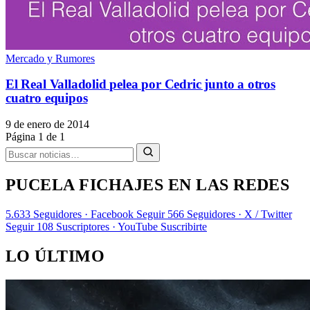
Mercado y Rumores
El Real Valladolid pelea por Cedric junto a otros
cuatro equipos
9 de enero de 2014
Página 1 de 1
PUCELA FICHAJES EN LAS REDES
5.633
Seguidores · Facebook
Seguir
566
Seguidores · X / Twitter
Seguir
108
Suscriptores · YouTube
Suscribirte
LO ÚLTIMO