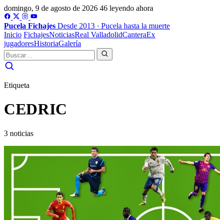
domingo, 9 de agosto de 2026
46 leyendo ahora
Pucela
Fichajes
Desde 2013 · Pucela hasta la muerte
Inicio
Fichajes
Noticias
Real Valladolid
Cantera
Ex
jugadores
Historia
Galería
Etiqueta
CEDRIC
3 noticias