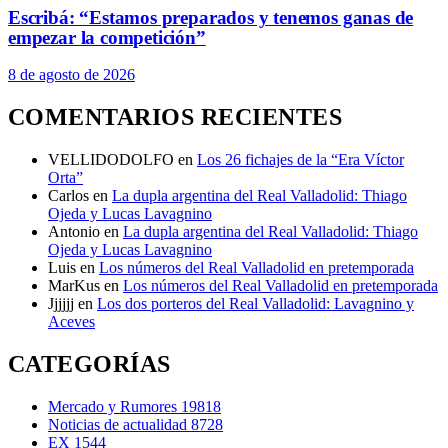
Escribá: “Estamos preparados y tenemos ganas de
empezar la competición”
8 de agosto de 2026
COMENTARIOS RECIENTES
VELLIDODOLFO
en
Los 26 fichajes de la “Era Víctor
Orta”
Carlos
en
La dupla argentina del Real Valladolid: Thiago
Ojeda y Lucas Lavagnino
Antonio
en
La dupla argentina del Real Valladolid: Thiago
Ojeda y Lucas Lavagnino
Luis
en
Los números del Real Valladolid en pretemporada
MarKus
en
Los números del Real Valladolid en pretemporada
Jjjjjj
en
Los dos porteros del Real Valladolid: Lavagnino y
Aceves
CATEGORÍAS
Mercado y Rumores
19818
Noticias de actualidad
8728
EX
1544