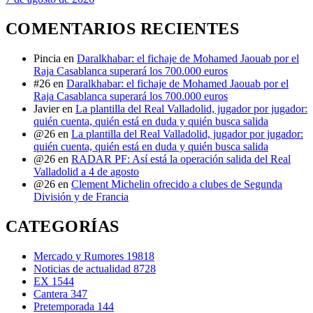
COMENTARIOS RECIENTES
Pincia
en
Daralkhabar: el fichaje de Mohamed Jaouab por el
Raja Casablanca superará los 700.000 euros
#26
en
Daralkhabar: el fichaje de Mohamed Jaouab por el
Raja Casablanca superará los 700.000 euros
Javier
en
La plantilla del Real Valladolid, jugador por jugador:
quién cuenta, quién está en duda y quién busca salida
@26
en
La plantilla del Real Valladolid, jugador por jugador:
quién cuenta, quién está en duda y quién busca salida
@26
en
RADAR PF: Así está la operación salida del Real
Valladolid a 4 de agosto
@26
en
Clement Michelin ofrecido a clubes de Segunda
División y de Francia
CATEGORÍAS
Mercado y Rumores
19818
Noticias de actualidad
8728
EX
1544
Cantera
347
Pretemporada
144