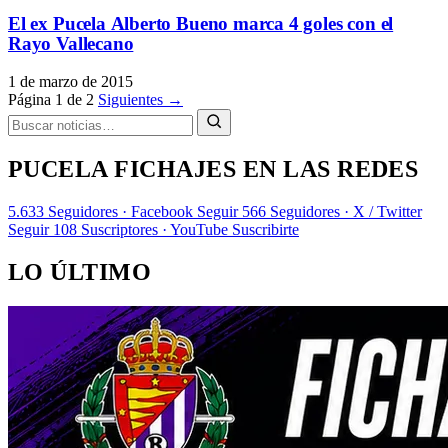
El ex Pucela Alberto Bueno marca 4 goles con el
Rayo Vallecano
1 de marzo de 2015
Página 1 de 2
Siguientes →
PUCELA FICHAJES EN LAS REDES
5.633
Seguidores · Facebook
Seguir
566
Seguidores · X / Twitter
Seguir
108
Suscriptores · YouTube
Suscribirte
LO ÚLTIMO