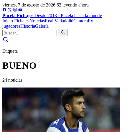
viernes, 7 de agosto de 2026
62 leyendo ahora
Pucela
Fichajes
Desde 2013 · Pucela hasta la muerte
Inicio
Fichajes
Noticias
Real Valladolid
Cantera
Ex
jugadores
Historia
Galería
Etiqueta
BUENO
24 noticias