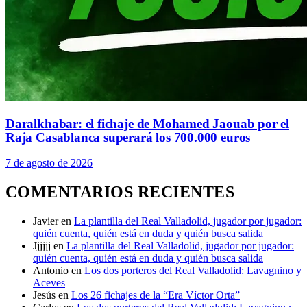
Daralkhabar: el fichaje de Mohamed Jaouab por el
Raja Casablanca superará los 700.000 euros
7 de agosto de 2026
COMENTARIOS RECIENTES
Javier
en
La plantilla del Real Valladolid, jugador por jugador:
quién cuenta, quién está en duda y quién busca salida
Jjjjjj
en
La plantilla del Real Valladolid, jugador por jugador:
quién cuenta, quién está en duda y quién busca salida
Antonio
en
Los dos porteros del Real Valladolid: Lavagnino y
Aceves
Jesús
en
Los 26 fichajes de la “Era Víctor Orta”