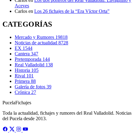
Carlos
en
Los dos porteros del Real Valladolid: Lavagnino y
Aceves
Carlos
en
Los 26 fichajes de la “Era Víctor Orta”
CATEGORÍAS
Mercado y Rumores
19818
Noticias de actualidad
8728
EX
1544
Cantera
347
Pretemporada
144
Real Valladolid
138
Historia
105
Rival
101
Primera
88
Galería de fotos
39
Crónica
27
Pucela
Fichajes
Toda la actualidad, fichajes y rumores del Real Valladolid. Noticias
del Pucela desde 2013.