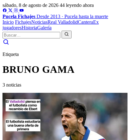
sábado, 8 de agosto de 2026
44 leyendo ahora
Pucela
Fichajes
Desde 2013 · Pucela hasta la muerte
Inicio
Fichajes
Noticias
Real Valladolid
Cantera
Ex
jugadores
Historia
Galería
Etiqueta
BRUNO GAMA
3 noticias