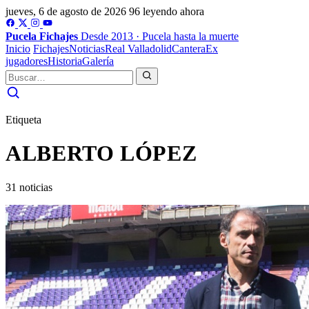
jueves, 6 de agosto de 2026
96 leyendo ahora
Pucela
Fichajes
Desde 2013 · Pucela hasta la muerte
Inicio
Fichajes
Noticias
Real Valladolid
Cantera
Ex
jugadores
Historia
Galería
Etiqueta
ALBERTO LÓPEZ
31 noticias