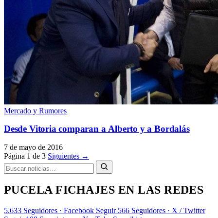
Mercado y Rumores
Desde Vitoria comparan a Alberto y a Bordalás
7 de mayo de 2016
Página 1 de 3
Siguientes →
PUCELA FICHAJES EN LAS REDES
5.633
Seguidores · Facebook
Seguir
566
Seguidores · X / Twitter