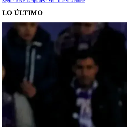
Seguir
108
Suscriptores · YouTube
Suscribirte
LO ÚLTIMO