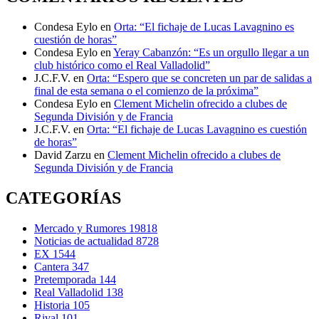
Condesa Eylo
en
Orta: “El fichaje de Lucas Lavagnino es
cuestión de horas”
Condesa Eylo
en
Yeray Cabanzón: “Es un orgullo llegar a un
club histórico como el Real Valladolid”
J.C.F.V.
en
Orta: “Espero que se concreten un par de salidas a
final de esta semana o el comienzo de la próxima”
Condesa Eylo
en
Clement Michelin ofrecido a clubes de
Segunda División y de Francia
J.C.F.V.
en
Orta: “El fichaje de Lucas Lavagnino es cuestión
de horas”
David Zarzu
en
Clement Michelin ofrecido a clubes de
Segunda División y de Francia
CATEGORÍAS
Mercado y Rumores
19818
Noticias de actualidad
8728
EX
1544
Cantera
347
Pretemporada
144
Real Valladolid
138
Historia
105
Rival
101