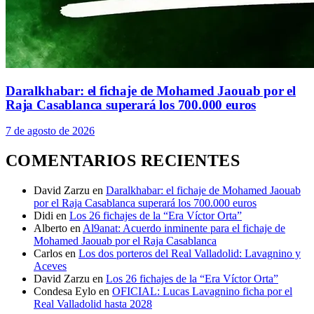
Daralkhabar: el fichaje de Mohamed Jaouab por el
Raja Casablanca superará los 700.000 euros
7 de agosto de 2026
COMENTARIOS RECIENTES
David Zarzu
en
Daralkhabar: el fichaje de Mohamed Jaouab
por el Raja Casablanca superará los 700.000 euros
Didi
en
Los 26 fichajes de la “Era Víctor Orta”
Alberto
en
Al9anat: Acuerdo inminente para el fichaje de
Mohamed Jaouab por el Raja Casablanca
Carlos
en
Los dos porteros del Real Valladolid: Lavagnino y
Aceves
David Zarzu
en
Los 26 fichajes de la “Era Víctor Orta”
Condesa Eylo
en
OFICIAL: Lucas Lavagnino ficha por el
Real Valladolid hasta 2028