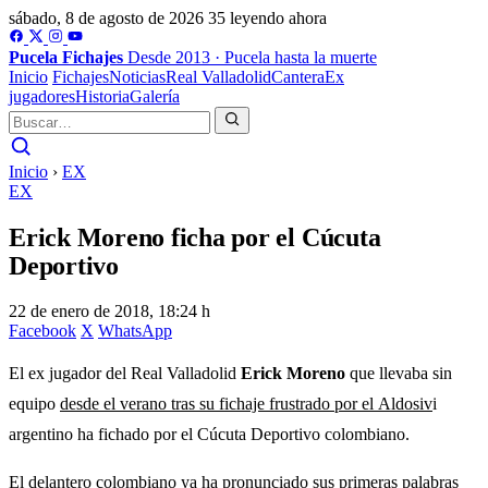
sábado, 8 de agosto de 2026
35 leyendo ahora
Pucela
Fichajes
Desde 2013 · Pucela hasta la muerte
Inicio
Fichajes
Noticias
Real Valladolid
Cantera
Ex
jugadores
Historia
Galería
Inicio
›
EX
EX
Erick Moreno ficha por el Cúcuta
Deportivo
22 de enero de 2018, 18:24 h
Facebook
X
WhatsApp
El ex jugador del Real Valladolid
Erick Moreno
que llevaba sin
equipo
desde el verano tras su fichaje frustrado por el Aldosiv
i
argentino ha fichado por el Cúcuta Deportivo colombiano.
El delantero colombiano ya ha pronunciado sus primeras palabras