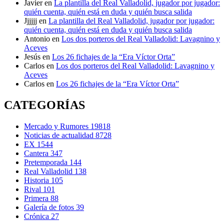
Javier
en
La plantilla del Real Valladolid, jugador por jugador:
quién cuenta, quién está en duda y quién busca salida
Jjjjjj
en
La plantilla del Real Valladolid, jugador por jugador:
quién cuenta, quién está en duda y quién busca salida
Antonio
en
Los dos porteros del Real Valladolid: Lavagnino y
Aceves
Jesús
en
Los 26 fichajes de la “Era Víctor Orta”
Carlos
en
Los dos porteros del Real Valladolid: Lavagnino y
Aceves
Carlos
en
Los 26 fichajes de la “Era Víctor Orta”
CATEGORÍAS
Mercado y Rumores
19818
Noticias de actualidad
8728
EX
1544
Cantera
347
Pretemporada
144
Real Valladolid
138
Historia
105
Rival
101
Primera
88
Galería de fotos
39
Crónica
27