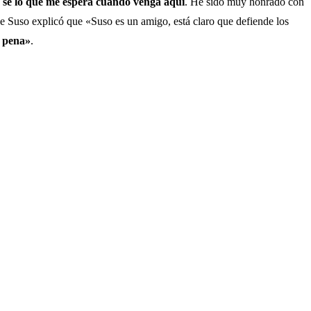
a sé lo que me espera cuando venga aquí
. He sido muy honrado con
 de Suso explicó que «Suso es un amigo, está claro que defiende los
a pena»
.