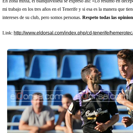
En zona mixta, el blanquivioleta se expresó así: «Lo resumo en dece
mi trabajo en los tres años en el Tenerife y si esa es la manera que t
intereses de su club, pero somos personas.
Respeto todas las opinion
Link:
http://www.eldorsal.com/index.php/cd-tenerife/hemerote