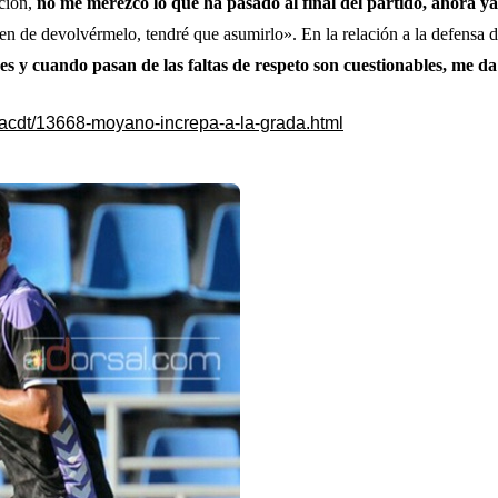
pción,
no me merezco lo que ha pasado al final del partido, ahora y
ienen de devolvérmelo, tendré que asumirlo». En la relación a la defensa
es y cuando pasan de las faltas de respeto son cuestionables, me d
cacdt/13668-moyano-increpa-a-la-grada.html