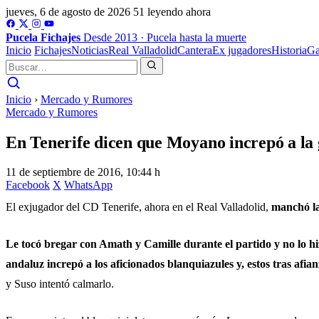
jueves, 6 de agosto de 2026
51 leyendo ahora
Pucela
Fichajes
Desde 2013 · Pucela hasta la muerte
Inicio
Fichajes
Noticias
Real Valladolid
Cantera
Ex jugadores
Historia
Ga
Inicio
›
Mercado y Rumores
Mercado y Rumores
En Tenerife dicen que Moyano increpó a la
11 de septiembre de 2016, 10:44 h
Facebook
X
WhatsApp
El exjugador del CD Tenerife, ahora en el Real Valladolid,
manchó la
Le tocó bregar con Amath y Camille durante el partido y no lo h
andaluz increpó a los aficionados blanquiazules y, estos tras afia
y Suso intentó calmarlo.