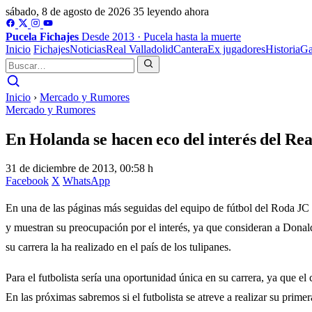
sábado, 8 de agosto de 2026
35 leyendo ahora
Pucela
Fichajes
Desde 2013 · Pucela hasta la muerte
Inicio
Fichajes
Noticias
Real Valladolid
Cantera
Ex jugadores
Historia
Ga
Inicio
›
Mercado y Rumores
Mercado y Rumores
En Holanda se hacen eco del interés del Rea
31 de diciembre de 2013, 00:58 h
Facebook
X
WhatsApp
En una de las páginas más seguidas del equipo de fútbol del Roda JC s
y muestran su preocupación por el interés, ya que consideran a Donald 
su carrera la ha realizado en el país de los tulipanes.
Para el futbolista sería una oportunidad única en su carrera, ya que e
En las próximas sabremos si el futbolista se atreve a realizar su primera