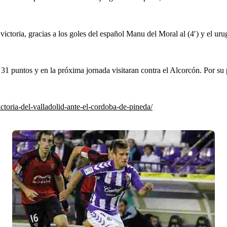
ictoria, gracias a los goles del español Manu del Moral al (4′) y el urug
31 puntos y en la próxima jornada visitaran contra el Alcorcón. Por su 
ctoria-del-valladolid-ante-el-cordoba-de-pineda/