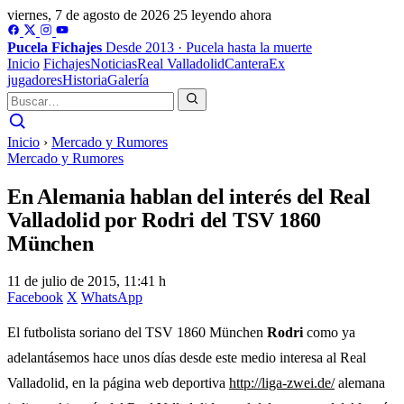
viernes, 7 de agosto de 2026
25 leyendo ahora
Pucela
Fichajes
Desde 2013 · Pucela hasta la muerte
Inicio
Fichajes
Noticias
Real Valladolid
Cantera
Ex
jugadores
Historia
Galería
Inicio
›
Mercado y Rumores
Mercado y Rumores
En Alemania hablan del interés del Real
Valladolid por Rodri del TSV 1860
München
11 de julio de 2015, 11:41 h
Facebook
X
WhatsApp
El futbolista soriano del TSV 1860 München
Rodri
como ya
adelantásemos hace unos días desde este medio interesa al Real
Valladolid, en la página web deportiva
http://liga-zwei.de/
alemana