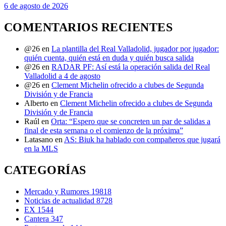
6 de agosto de 2026
COMENTARIOS RECIENTES
@26
en
La plantilla del Real Valladolid, jugador por jugador:
quién cuenta, quién está en duda y quién busca salida
@26
en
RADAR PF: Así está la operación salida del Real
Valladolid a 4 de agosto
@26
en
Clement Michelin ofrecido a clubes de Segunda
División y de Francia
Alberto
en
Clement Michelin ofrecido a clubes de Segunda
División y de Francia
Raúl
en
Orta: “Espero que se concreten un par de salidas a
final de esta semana o el comienzo de la próxima”
Latasano
en
AS: Biuk ha hablado con compañeros que jugará
en la MLS
CATEGORÍAS
Mercado y Rumores
19818
Noticias de actualidad
8728
EX
1544
Cantera
347