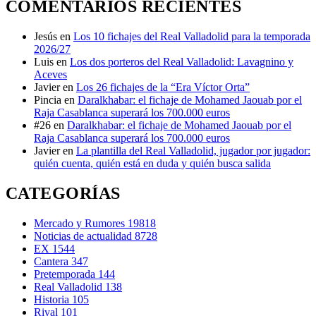
COMENTARIOS RECIENTES
Jesús
en
Los 10 fichajes del Real Valladolid para la temporada
2026/27
Luis
en
Los dos porteros del Real Valladolid: Lavagnino y
Aceves
Javier
en
Los 26 fichajes de la “Era Víctor Orta”
Pincia
en
Daralkhabar: el fichaje de Mohamed Jaouab por el
Raja Casablanca superará los 700.000 euros
#26
en
Daralkhabar: el fichaje de Mohamed Jaouab por el
Raja Casablanca superará los 700.000 euros
Javier
en
La plantilla del Real Valladolid, jugador por jugador:
quién cuenta, quién está en duda y quién busca salida
CATEGORÍAS
Mercado y Rumores
19818
Noticias de actualidad
8728
EX
1544
Cantera
347
Pretemporada
144
Real Valladolid
138
Historia
105
Rival
101