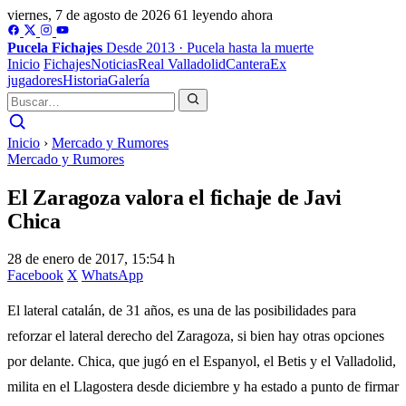
viernes, 7 de agosto de 2026
61 leyendo ahora
Pucela
Fichajes
Desde 2013 · Pucela hasta la muerte
Inicio
Fichajes
Noticias
Real Valladolid
Cantera
Ex
jugadores
Historia
Galería
Inicio
›
Mercado y Rumores
Mercado y Rumores
El Zaragoza valora el fichaje de Javi
Chica
28 de enero de 2017, 15:54 h
Facebook
X
WhatsApp
El lateral catalán, de 31 años, es una de las posibilidades para
reforzar el lateral derecho del Zaragoza, si bien hay otras opciones
por delante. Chica, que jugó en el Espanyol, el Betis y el Valladolid,
milita en el Llagostera desde diciembre y ha estado a punto de firmar