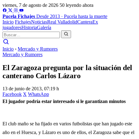
viernes, 7 de agosto de 2026
50 leyendo ahora
Pucela
Fichajes
Desde 2013 · Pucela hasta la muerte
Inicio
Fichajes
Noticias
Real Valladolid
Cantera
Ex
jugadores
Historia
Galería
Inicio
›
Mercado y Rumores
Mercado y Rumores
El Zaragoza pregunta por la situación del
canterano Carlos Lázaro
13 de junio de 2013, 07:19 h
Facebook
X
WhatsApp
El jugador podría estar interesado si le garantizan minutos
El club maño se ha fijado en varios futbolistas que han jugado este
año en el Huesca, y Lázaro es uno de ellos, el Zaragoza sabe que el