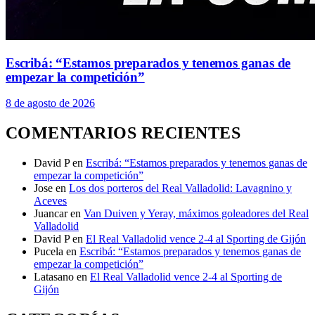
Escribá: “Estamos preparados y tenemos ganas de
empezar la competición”
8 de agosto de 2026
COMENTARIOS RECIENTES
David P
en
Escribá: “Estamos preparados y tenemos ganas de
empezar la competición”
Jose
en
Los dos porteros del Real Valladolid: Lavagnino y
Aceves
Juancar
en
Van Duiven y Yeray, máximos goleadores del Real
Valladolid
David P
en
El Real Valladolid vence 2-4 al Sporting de Gijón
Pucela
en
Escribá: “Estamos preparados y tenemos ganas de
empezar la competición”
Latasano
en
El Real Valladolid vence 2-4 al Sporting de
Gijón