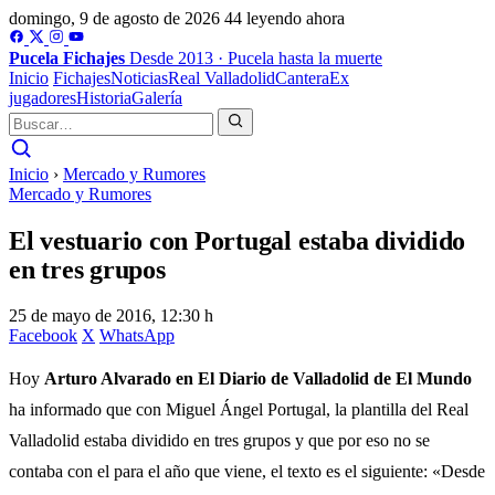
domingo, 9 de agosto de 2026
44 leyendo ahora
Pucela
Fichajes
Desde 2013 · Pucela hasta la muerte
Inicio
Fichajes
Noticias
Real Valladolid
Cantera
Ex
jugadores
Historia
Galería
Inicio
›
Mercado y Rumores
Mercado y Rumores
El vestuario con Portugal estaba dividido
en tres grupos
25 de mayo de 2016, 12:30 h
Facebook
X
WhatsApp
Hoy
Arturo Alvarado en El Diario de Valladolid de El Mundo
ha informado que con Miguel Ángel Portugal, la plantilla del Real
Valladolid estaba dividido en tres grupos y que por eso no se
contaba con el para el año que viene, el texto es el siguiente: «Desde