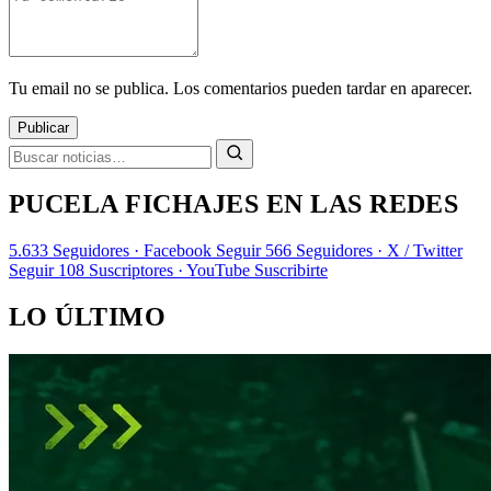
Tu email no se publica. Los comentarios pueden tardar en aparecer.
Publicar
PUCELA FICHAJES EN LAS REDES
5.633
Seguidores · Facebook
Seguir
566
Seguidores · X / Twitter
Seguir
108
Suscriptores · YouTube
Suscribirte
LO ÚLTIMO