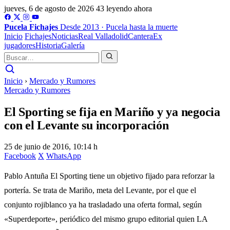
jueves, 6 de agosto de 2026
43 leyendo ahora
Pucela
Fichajes
Desde 2013 · Pucela hasta la muerte
Inicio
Fichajes
Noticias
Real Valladolid
Cantera
Ex
jugadores
Historia
Galería
Inicio
›
Mercado y Rumores
Mercado y Rumores
El Sporting se fija en Mariño y ya negocia
con el Levante su incorporación
25 de junio de 2016, 10:14 h
Facebook
X
WhatsApp
Pablo Antuña El Sporting tiene un objetivo fijado para reforzar la
portería. Se trata de Mariño, meta del Levante, por el que el
conjunto rojiblanco ya ha trasladado una oferta formal, según
«Superdeporte», periódico del mismo grupo editorial quien LA