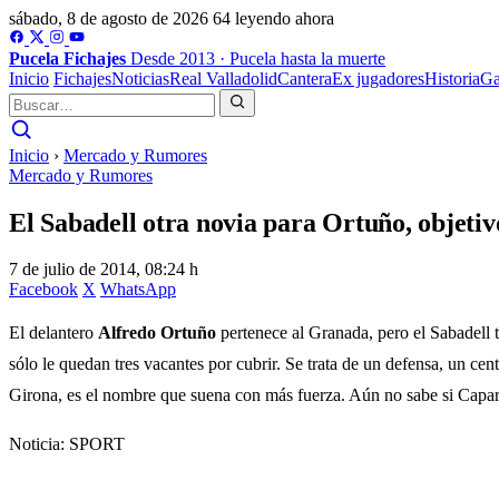
sábado, 8 de agosto de 2026
64 leyendo ahora
Pucela
Fichajes
Desde 2013 · Pucela hasta la muerte
Inicio
Fichajes
Noticias
Real Valladolid
Cantera
Ex jugadores
Historia
Ga
Inicio
›
Mercado y Rumores
Mercado y Rumores
El Sabadell otra novia para Ortuño, objetiv
7 de julio de 2014, 08:24 h
Facebook
X
WhatsApp
El delantero
Alfredo Ortuño
pertenece al Granada, pero el Sabadell 
sólo le quedan tres vacantes por cubrir. Se trata de un defensa, un c
Girona, es el nombre que suena con más fuerza. Aún no sabe si Caparr
Noticia: SPORT