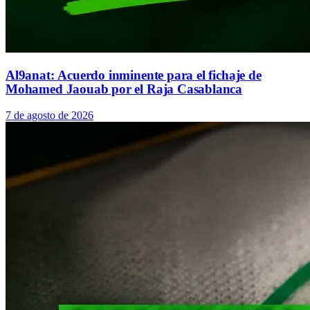
Al9anat: Acuerdo inminente para el fichaje de
Mohamed Jaouab por el Raja Casablanca
7 de agosto de 2026