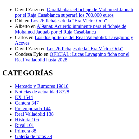
David Zarzu
en
Daralkhabar: el fichaje de Mohamed Jaouab
por el Raja Casablanca superará los 700.000 euros
Didi
en
Los 26 fichajes de la “Era Víctor Orta”
Alberto
en
Al9anat: Acuerdo inminente para el fichaje de
Mohamed Jaouab por el Raja Casablanca
Carlos
en
Los dos porteros del Real Valladolid: Lavagnino y
Aceves
David Zarzu
en
Los 26 fichajes de la “Era Víctor Orta”
Condesa Eylo
en
OFICIAL: Lucas Lavagnino ficha por el
Real Valladolid hasta 2028
CATEGORÍAS
Mercado y Rumores
19818
Noticias de actualidad
8728
EX
1544
Cantera
347
Pretemporada
144
Real Valladolid
138
Historia
105
Rival
101
Primera
88
Galería de fotos
39