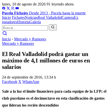
lunes, 10 de agosto de 2026
91 leyendo ahora
Pucela
Fichajes
Desde 2013 · Pucela hasta la muerte
Inicio
Fichajes
Noticias
Real Valladolid
Cantera
Ex
jugadores
Historia
Galería
Inicio
›
Mercado y Rumores
Mercado y Rumores
El Real Valladolid podrá gastar un
máximo de 4,1 millones de euros en
salarios
24 de septiembre de 2016, 13:34 h
Facebook
X
WhatsApp
Sale a la luz el límite financiero para cada equipo de la LFP; el
club pucelano es el decimoctavo en esta clasificación de gastos
que lideran los recién descendidos