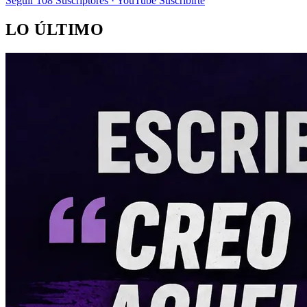
Seguir
108
Suscriptores · YouTube
Suscribirte
LO ÚLTIMO