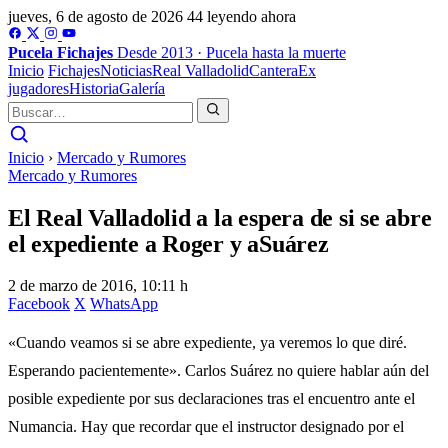
jueves, 6 de agosto de 2026
44 leyendo ahora
Pucela
Fichajes
Desde 2013 · Pucela hasta la muerte
Inicio
Fichajes
Noticias
Real Valladolid
Cantera
Ex
jugadores
Historia
Galería
Inicio
›
Mercado y Rumores
Mercado y Rumores
El Real Valladolid a la espera de si se abre
el expediente a Roger y aSuárez
2 de marzo de 2016, 10:11 h
Facebook
X
WhatsApp
«Cuando veamos si se abre expediente, ya veremos lo que diré.
Esperando pacientemente». Carlos Suárez no quiere hablar aún del
posible expediente por sus declaraciones tras el encuentro ante el
Numancia. Hay que recordar que el instructor designado por el