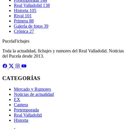
Pretemporada
144
Real Valladolid
138
Historia
105
Rival
101
Primera
88
Galería de fotos
39
Crónica
27
Pucela
Fichajes
Toda la actualidad, fichajes y rumores del Real Valladolid. Noticias
del Pucela desde 2013.
CATEGORÍAS
Mercado y Rumores
Noticias de actualidad
EX
Cantera
Pretemporada
Real Valladolid
Historia