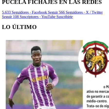
PUCELA FICHAJES EN LAS REDES
5.633
Seguidores · Facebook
Seguir
566
Seguidores · X / Twitter
Seguir
108
Suscriptores · YouTube
Suscribirte
LO ÚLTIMO