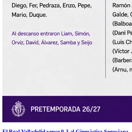
El Real Valladolid vence 0-3 al Gimnástica Segoviana