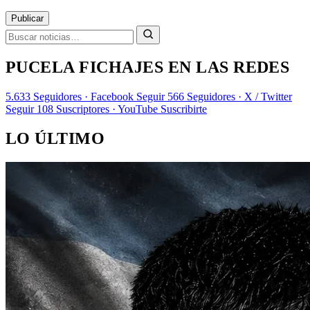
Publicar
PUCELA FICHAJES EN LAS REDES
5.633
Seguidores · Facebook
Seguir
566
Seguidores · X / Twitter
Seguir
108
Suscriptores · YouTube
Suscribirte
LO ÚLTIMO