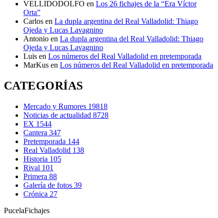
VELLIDODOLFO
en
Los 26 fichajes de la “Era Víctor
Orta”
Carlos
en
La dupla argentina del Real Valladolid: Thiago
Ojeda y Lucas Lavagnino
Antonio
en
La dupla argentina del Real Valladolid: Thiago
Ojeda y Lucas Lavagnino
Luis
en
Los números del Real Valladolid en pretemporada
MarKus
en
Los números del Real Valladolid en pretemporada
CATEGORÍAS
Mercado y Rumores
19818
Noticias de actualidad
8728
EX
1544
Cantera
347
Pretemporada
144
Real Valladolid
138
Historia
105
Rival
101
Primera
88
Galería de fotos
39
Crónica
27
Pucela
Fichajes