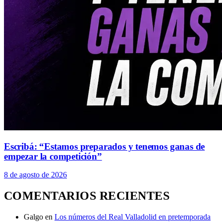
Escribá: “Estamos preparados y tenemos ganas de
empezar la competición”
8 de agosto de 2026
COMENTARIOS RECIENTES
Galgo
en
Los números del Real Valladolid en pretemporada