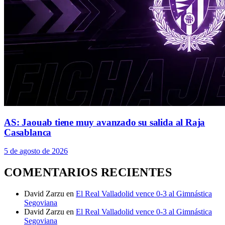
AS: Jaouab tiene muy avanzado su salida al Raja
Casablanca
5 de agosto de 2026
COMENTARIOS RECIENTES
David Zarzu
en
El Real Valladolid vence 0-3 al Gimnástica
Segoviana
David Zarzu
en
El Real Valladolid vence 0-3 al Gimnástica
Segoviana