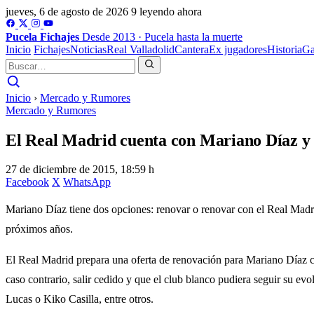
jueves, 6 de agosto de 2026
9 leyendo ahora
Pucela
Fichajes
Desde 2013 · Pucela hasta la muerte
Inicio
Fichajes
Noticias
Real Valladolid
Cantera
Ex jugadores
Historia
Ga
Inicio
›
Mercado y Rumores
Mercado y Rumores
El Real Madrid cuenta con Mariano Díaz y
27 de diciembre de 2015, 18:59 h
Facebook
X
WhatsApp
Mariano Díaz tiene dos opciones: renovar o renovar con el Real Madrid
próximos años.
El Real Madrid prepara una oferta de renovación para Mariano Díaz con 
caso contrario, salir cedido y que el club blanco pudiera seguir su e
Lucas o Kiko Casilla, entre otros.