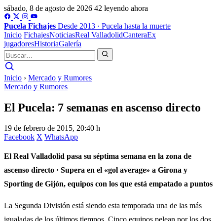
sábado, 8 de agosto de 2026
42 leyendo ahora
Pucela
Fichajes
Desde 2013 · Pucela hasta la muerte
Inicio
Fichajes
Noticias
Real Valladolid
Cantera
Ex
jugadores
Historia
Galería
Inicio
›
Mercado y Rumores
Mercado y Rumores
El Pucela: 7 semanas en ascenso directo
19 de febrero de 2015, 20:40 h
Facebook
X
WhatsApp
El Real Valladolid pasa su séptima semana en la zona de
ascenso directo · Supera en el «gol average» a Girona y
Sporting de Gijón, equipos con los que está empatado a puntos
La Segunda División está siendo esta temporada una de las más
igualadas de los últimos tiempos. Cinco equipos pelean por los dos