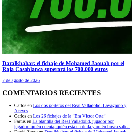
Daralkhabar: el fichaje de Mohamed Jaouab por el
Raja Casablanca superará los 700.000 euros
7 de agosto de 2026
COMENTARIOS RECIENTES
Carlos
en
Los dos porteros del Real Valladolid: Lavagnino y
Aceves
Carlos
en
Los 26 fichajes de la “Era Víctor Orta”
Fartus
en
La plantilla del Real Valladolid, jugador por
jugador: quién cuenta, quién está en duda y quién busca salida
David Zarzu
en
Daralkhabar: el fichaje de Mohamed Jaouab