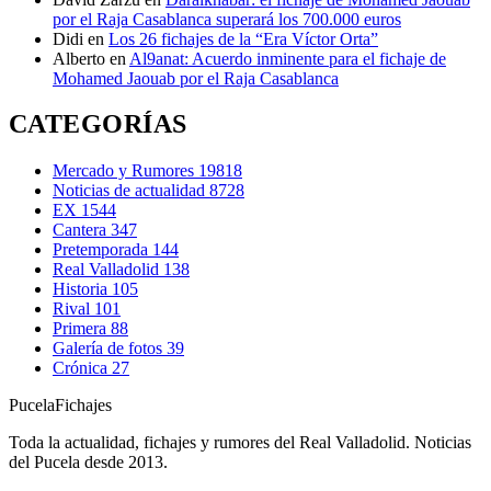
por el Raja Casablanca superará los 700.000 euros
Didi
en
Los 26 fichajes de la “Era Víctor Orta”
Alberto
en
Al9anat: Acuerdo inminente para el fichaje de
Mohamed Jaouab por el Raja Casablanca
CATEGORÍAS
Mercado y Rumores
19818
Noticias de actualidad
8728
EX
1544
Cantera
347
Pretemporada
144
Real Valladolid
138
Historia
105
Rival
101
Primera
88
Galería de fotos
39
Crónica
27
Pucela
Fichajes
Toda la actualidad, fichajes y rumores del Real Valladolid. Noticias
del Pucela desde 2013.