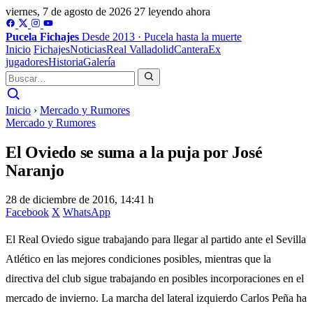
viernes, 7 de agosto de 2026
27 leyendo ahora
Pucela
Fichajes
Desde 2013 · Pucela hasta la muerte
Inicio
Fichajes
Noticias
Real Valladolid
Cantera
Ex
jugadores
Historia
Galería
Inicio
›
Mercado y Rumores
Mercado y Rumores
El Oviedo se suma a la puja por José
Naranjo
28 de diciembre de 2016, 14:41 h
Facebook
X
WhatsApp
El Real Oviedo sigue trabajando para llegar al partido ante el Sevilla
Atlético en las mejores condiciones posibles, mientras que la
directiva del club sigue trabajando en posibles incorporaciones en el
mercado de invierno. La marcha del lateral izquierdo Carlos Peña ha