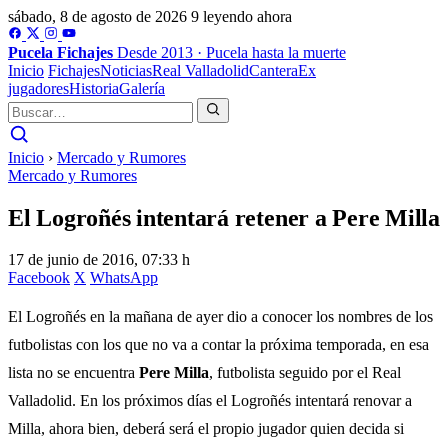
sábado, 8 de agosto de 2026
9 leyendo ahora
Pucela
Fichajes
Desde 2013 · Pucela hasta la muerte
Inicio
Fichajes
Noticias
Real Valladolid
Cantera
Ex
jugadores
Historia
Galería
Inicio
›
Mercado y Rumores
Mercado y Rumores
El Logroñés intentará retener a Pere Milla
17 de junio de 2016, 07:33 h
Facebook
X
WhatsApp
El Logroñés en la mañana de ayer dio a conocer los nombres de los
futbolistas con los que no va a contar la próxima temporada, en esa
lista no se encuentra
Pere Milla
, futbolista seguido por el Real
Valladolid. En los próximos días el Logroñés intentará renovar a
Milla, ahora bien, deberá será el propio jugador quien decida si