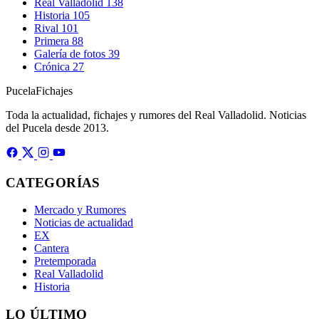
Real Valladolid
138
Historia
105
Rival
101
Primera
88
Galería de fotos
39
Crónica
27
Pucela
Fichajes
Toda la actualidad, fichajes y rumores del Real Valladolid. Noticias
del Pucela desde 2013.
CATEGORÍAS
Mercado y Rumores
Noticias de actualidad
EX
Cantera
Pretemporada
Real Valladolid
Historia
LO ÚLTIMO