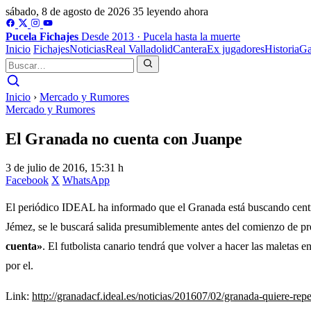
sábado, 8 de agosto de 2026
35 leyendo ahora
Pucela
Fichajes
Desde 2013 · Pucela hasta la muerte
Inicio
Fichajes
Noticias
Real Valladolid
Cantera
Ex jugadores
Historia
Ga
Inicio
›
Mercado y Rumores
Mercado y Rumores
El Granada no cuenta con Juanpe
3 de julio de 2016, 15:31 h
Facebook
X
WhatsApp
El periódico IDEAL ha informado que el Granada está buscando centra
Jémez, se le buscará salida presumiblemente antes del comienzo de p
cuenta»
. El futbolista canario tendrá que volver a hacer las maletas
por el.
Link:
http://granadacf.ideal.es/noticias/201607/02/granada-quiere-r