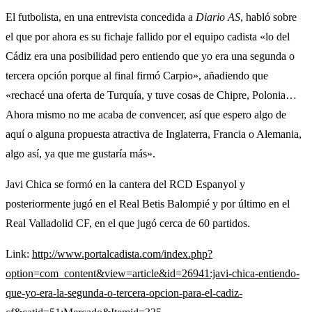
El futbolista, en una entrevista concedida a
Diario AS
, habló sobre
el que por ahora es su fichaje fallido por el equipo cadista «lo del
Cádiz era una posibilidad pero entiendo que yo era una segunda o
tercera opción porque al final firmó Carpio», añadiendo que
«rechacé una oferta de Turquía, y tuve cosas de Chipre, Polonia…
Ahora mismo no me acaba de convencer, así que espero algo de
aquí o alguna propuesta atractiva de Inglaterra, Francia o Alemania,
algo así, ya que me gustaría más».
Javi Chica se formó en la cantera del RCD Espanyol y
posteriormente jugó en el Real Betis Balompié y por último en el
Real Valladolid CF, en el que jugó cerca de 60 partidos.
Link:
http://www.portalcadista.com/index.php?
option=com_content&view=article&id=26941:javi-chica-entiendo-
que-yo-era-la-segunda-o-tercera-opcion-para-el-cadiz-