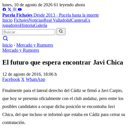
lunes, 10 de agosto de 2026
61 leyendo ahora
Pucela
Fichajes
Desde 2013 · Pucela hasta la muerte
Inicio
Fichajes
Noticias
Real Valladolid
Cantera
Ex
jugadores
Historia
Galería
Inicio
›
Mercado y Rumores
Mercado y Rumores
El futuro que espera encontrar Javi Chica
12 de agosto de 2016, 18:06 h
Facebook
X
WhatsApp
Finalmente para el lateral derecho del Cádiz se firmó a Javi Carpio,
que hoy se presenta oficialmente con el club andaluz, pero entre los
posibles candidatos a ocupar dicha posición se encontraba Javi
Chica, del que incluso se informó que estaba en Cádiz para cerrar su
contratación.