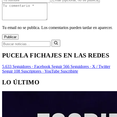
Tu email no se publica. Los comentarios pueden tardar en aparecer.
Publicar
PUCELA FICHAJES EN LAS REDES
5.633
Seguidores · Facebook
Seguir
566
Seguidores · X / Twitter
Seguir
108
Suscriptores · YouTube
Suscribirte
LO ÚLTIMO