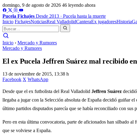
domingo, 9 de agosto de 2026
46 leyendo ahora
Pucela
Fichajes
Desde 2013 · Pucela hasta la muerte
Inicio
Fichajes
Noticias
Real Valladolid
Cantera
Ex jugadores
Historia
Ga
Inicio
›
Mercado y Rumores
Mercado y Rumores
El ex Pucela Jeffren Suárez mal recibido e
13 de noviembre de 2015, 13:38 h
Facebook
X
WhatsApp
Desde que el ex futbolista del Real Valladolid
Jeffren Suárez
decidió
llegaba a jugar con la Selección absoluta de España decidió guiñar el 
último partidos disputados parecía que se había reconciliado con sus 
Pero en esta última convocatoria, parte de aficionados han silbado al
que se volviese a España.