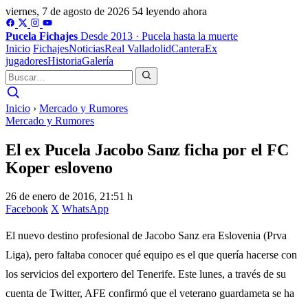
viernes, 7 de agosto de 2026
54 leyendo ahora
Pucela
Fichajes
Desde 2013 · Pucela hasta la muerte
Inicio
Fichajes
Noticias
Real Valladolid
Cantera
Ex
jugadores
Historia
Galería
Inicio
›
Mercado y Rumores
Mercado y Rumores
El ex Pucela Jacobo Sanz ficha por el FC
Koper esloveno
26 de enero de 2016, 21:51 h
Facebook
X
WhatsApp
El nuevo destino profesional de Jacobo Sanz era Eslovenia (Prva
Liga), pero faltaba conocer qué equipo es el que quería hacerse con
los servicios del exportero del Tenerife. Este lunes, a través de su
cuenta de Twitter, AFE confirmó que el veterano guardameta se ha