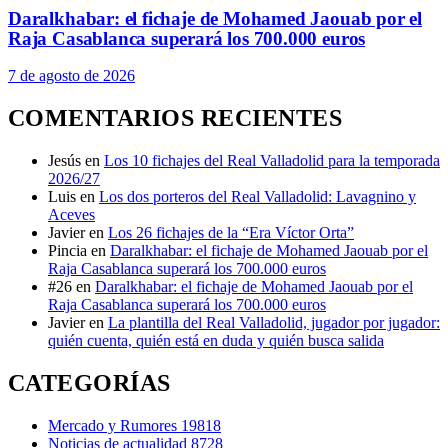
Daralkhabar: el fichaje de Mohamed Jaouab por el
Raja Casablanca superará los 700.000 euros
7 de agosto de 2026
COMENTARIOS RECIENTES
Jesús
en
Los 10 fichajes del Real Valladolid para la temporada
2026/27
Luis
en
Los dos porteros del Real Valladolid: Lavagnino y
Aceves
Javier
en
Los 26 fichajes de la “Era Víctor Orta”
Pincia
en
Daralkhabar: el fichaje de Mohamed Jaouab por el
Raja Casablanca superará los 700.000 euros
#26
en
Daralkhabar: el fichaje de Mohamed Jaouab por el
Raja Casablanca superará los 700.000 euros
Javier
en
La plantilla del Real Valladolid, jugador por jugador:
quién cuenta, quién está en duda y quién busca salida
CATEGORÍAS
Mercado y Rumores
19818
Noticias de actualidad
8728