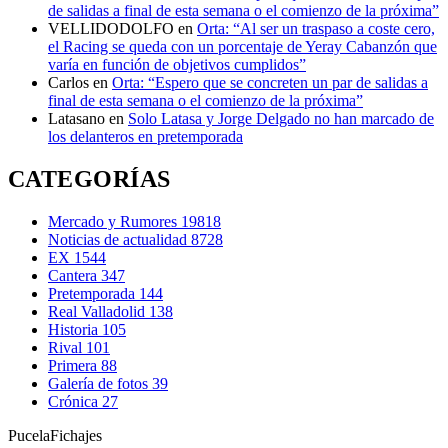
de salidas a final de esta semana o el comienzo de la próxima”
VELLIDODOLFO
en
Orta: “Al ser un traspaso a coste cero,
el Racing se queda con un porcentaje de Yeray Cabanzón que
varía en función de objetivos cumplidos”
Carlos
en
Orta: “Espero que se concreten un par de salidas a
final de esta semana o el comienzo de la próxima”
Latasano
en
Solo Latasa y Jorge Delgado no han marcado de
los delanteros en pretemporada
CATEGORÍAS
Mercado y Rumores
19818
Noticias de actualidad
8728
EX
1544
Cantera
347
Pretemporada
144
Real Valladolid
138
Historia
105
Rival
101
Primera
88
Galería de fotos
39
Crónica
27
Pucela
Fichajes