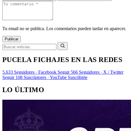
Tu email no se publica. Los comentarios pueden tardar en aparecer.
Publicar
PUCELA FICHAJES EN LAS REDES
5.633
Seguidores · Facebook
Seguir
566
Seguidores · X / Twitter
Seguir
108
Suscriptores · YouTube
Suscribirte
LO ÚLTIMO