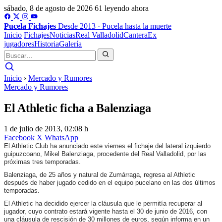
sábado, 8 de agosto de 2026
61 leyendo ahora
Pucela
Fichajes
Desde 2013 · Pucela hasta la muerte
Inicio
Fichajes
Noticias
Real Valladolid
Cantera
Ex
jugadores
Historia
Galería
Inicio
›
Mercado y Rumores
Mercado y Rumores
El Athletic ficha a Balenziaga
1 de julio de 2013, 02:08 h
Facebook
X
WhatsApp
El Athletic Club ha anunciado este viernes el fichaje del lateral izquierdo
guipuzcoano, Mikel Balenziaga, procedente del Real Valladolid, por las
próximas tres temporadas.
Balenziaga, de 25 años y natural de Zumárraga, regresa al Athletic
después de haber jugado cedido en el equipo pucelano en las dos últimos
temporadas.
El Athletic ha decidido ejercer la cláusula que le permitía recuperar al
jugador, cuyo contrato estará vigente hasta el 30 de junio de 2016, con
una cláusula de rescisión de 30 millones de euros, según informa en un