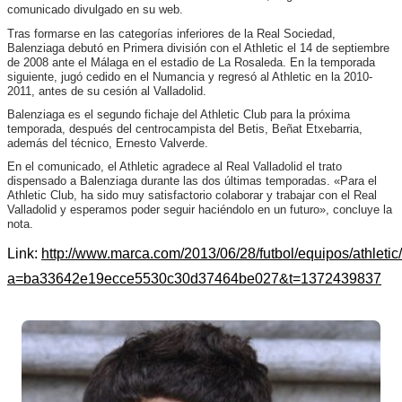
comunicado divulgado en su web.
Tras formarse en las categorías inferiores de la Real Sociedad,
Balenziaga debutó en Primera división con el Athletic el 14 de septiembre
de 2008 ante el Málaga en el estadio de La Rosaleda. En la temporada
siguiente, jugó cedido en el Numancia y regresó al Athletic en la 2010-
2011, antes de su cesión al Valladolid.
Balenziaga es el segundo fichaje del Athletic Club para la próxima
temporada, después del centrocampista del Betis, Beñat Etxebarria,
además del técnico, Ernesto Valverde.
En el comunicado, el Athletic agradece al Real Valladolid el trato
dispensado a Balenziaga durante las dos últimas temporadas. «Para el
Athletic Club, ha sido muy satisfactorio colaborar y trabajar con el Real
Valladolid y esperamos poder seguir haciéndolo en un futuro», concluye la
nota.
Link:
http://www.marca.com/2013/06/28/futbol/equipos/athleti
a=ba33642e19ecce5530c30d37464be027&t=1372439837