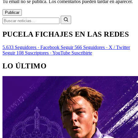
Tu email no se publica. Los comentarios pueden tardar en aparecer.
Publicar
PUCELA FICHAJES EN LAS REDES
5.633
Seguidores · Facebook
Seguir
566
Seguidores · X / Twitter
Seguir
108
Suscriptores · YouTube
Suscribirte
LO ÚLTIMO