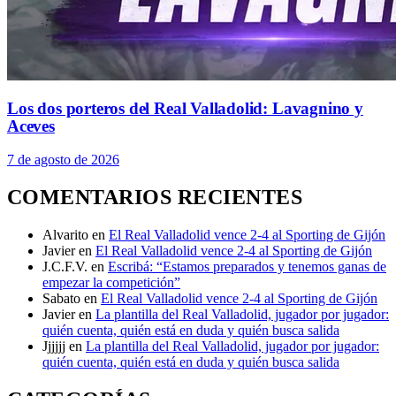
Los dos porteros del Real Valladolid: Lavagnino y
Aceves
7 de agosto de 2026
COMENTARIOS RECIENTES
Alvarito
en
El Real Valladolid vence 2-4 al Sporting de Gijón
Javier
en
El Real Valladolid vence 2-4 al Sporting de Gijón
J.C.F.V.
en
Escribá: “Estamos preparados y tenemos ganas de
empezar la competición”
Sabato
en
El Real Valladolid vence 2-4 al Sporting de Gijón
Javier
en
La plantilla del Real Valladolid, jugador por jugador:
quién cuenta, quién está en duda y quién busca salida
Jjjjjj
en
La plantilla del Real Valladolid, jugador por jugador:
quién cuenta, quién está en duda y quién busca salida