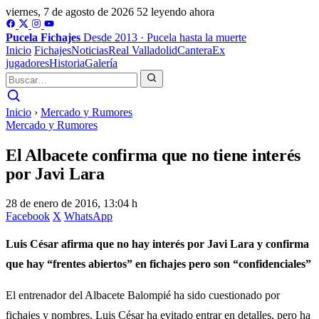
viernes, 7 de agosto de 2026
52 leyendo ahora
Pucela
Fichajes
Desde 2013 · Pucela hasta la muerte
Inicio
Fichajes
Noticias
Real Valladolid
Cantera
Ex
jugadores
Historia
Galería
Inicio
›
Mercado y Rumores
Mercado y Rumores
El Albacete confirma que no tiene interés
por Javi Lara
28 de enero de 2016, 13:04 h
Facebook
X
WhatsApp
Luis César afirma que no hay interés por Javi Lara y confirma
que hay “frentes abiertos” en fichajes pero son “confidenciales”
El entrenador del Albacete Balompié ha sido cuestionado por
fichajes y nombres. Luis César ha evitado entrar en detalles, pero ha