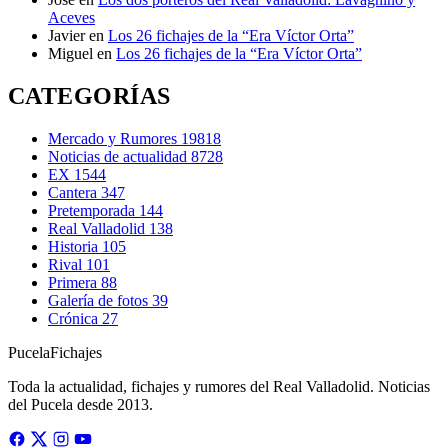
Aceves
Javier
en
Los 26 fichajes de la “Era Víctor Orta”
Miguel
en
Los 26 fichajes de la “Era Víctor Orta”
CATEGORÍAS
Mercado y Rumores
19818
Noticias de actualidad
8728
EX
1544
Cantera
347
Pretemporada
144
Real Valladolid
138
Historia
105
Rival
101
Primera
88
Galería de fotos
39
Crónica
27
Pucela
Fichajes
Toda la actualidad, fichajes y rumores del Real Valladolid. Noticias
del Pucela desde 2013.