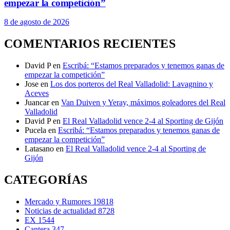
empezar la competición”
8 de agosto de 2026
COMENTARIOS RECIENTES
David P
en
Escribá: “Estamos preparados y tenemos ganas de
empezar la competición”
Jose
en
Los dos porteros del Real Valladolid: Lavagnino y
Aceves
Juancar
en
Van Duiven y Yeray, máximos goleadores del Real
Valladolid
David P
en
El Real Valladolid vence 2-4 al Sporting de Gijón
Pucela
en
Escribá: “Estamos preparados y tenemos ganas de
empezar la competición”
Latasano
en
El Real Valladolid vence 2-4 al Sporting de
Gijón
CATEGORÍAS
Mercado y Rumores
19818
Noticias de actualidad
8728
EX
1544
Cantera
347