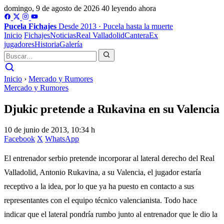
domingo, 9 de agosto de 2026
40 leyendo ahora
Pucela
Fichajes
Desde 2013 · Pucela hasta la muerte
Inicio
Fichajes
Noticias
Real Valladolid
Cantera
Ex
jugadores
Historia
Galería
Inicio
›
Mercado y Rumores
Mercado y Rumores
Djukic pretende a Rukavina en su Valencia
10 de junio de 2013, 10:34 h
Facebook
X
WhatsApp
El entrenador serbio pretende incorporar al lateral derecho del Real
Valladolid, Antonio Rukavina, a su Valencia, el jugador estaría
receptivo a la idea, por lo que ya ha puesto en contacto a sus
representantes con el equipo técnico valencianista. Todo hace
indicar que el lateral pondría rumbo junto al entrenador que le dio la