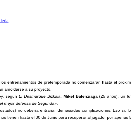
lería
 los entrenamientos de pretemporada no comenzarán hasta el próximo 
ían amoldarse a su proyecto.
hoy, según
El Desmarque Bizkaia
,
Mikel Balenziaga
(25 años), un fut
el mejor defensa de Segunda»
.
stados) no debería entrañar demasiadas complicaciones. Eso sí, los
aínos tienen hasta el 30 de Junio para recuperar al jugador por apenas