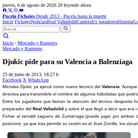
jueves, 6 de agosto de 2026
20 leyendo ahora
Pucela
Fichajes
Desde 2013 · Pucela hasta la muerte
Inicio
Fichajes
Noticias
Real Valladolid
Cantera
Ex jugadores
Historia
Ga
Inicio
›
Mercado y Rumores
Mercado y Rumores
Djukic pide para su Valencia a Balenziaga
25 de junio de 2013, 18:27 h
Facebook
X
WhatsApp
Miroslav Djukic ya ejerce como nuevo técnico del
Valencia
. Aunque
directiva para transmitirle el nombre de algunos futbolistas que podr
Entre los jugadores que llaman la atención del técnico despunta 
preparador del
Real Valladolid
y sobre el que llegó a decir que era
«
Fichar al versátil zaguero de Zumárraga (puede jugar por ambos co
posicione, ya que tras permitir su cesión en el
José Zorrilla
, los vizc