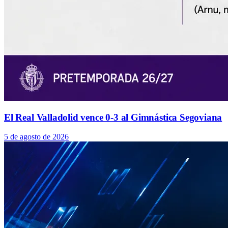
El Real Valladolid vence 0-3 al Gimnástica Segoviana
5 de agosto de 2026