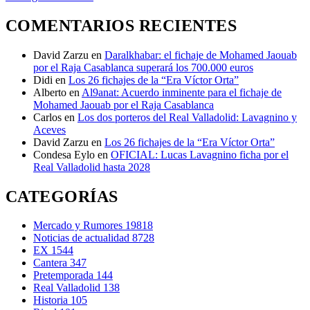
COMENTARIOS RECIENTES
David Zarzu
en
Daralkhabar: el fichaje de Mohamed Jaouab
por el Raja Casablanca superará los 700.000 euros
Didi
en
Los 26 fichajes de la “Era Víctor Orta”
Alberto
en
Al9anat: Acuerdo inminente para el fichaje de
Mohamed Jaouab por el Raja Casablanca
Carlos
en
Los dos porteros del Real Valladolid: Lavagnino y
Aceves
David Zarzu
en
Los 26 fichajes de la “Era Víctor Orta”
Condesa Eylo
en
OFICIAL: Lucas Lavagnino ficha por el
Real Valladolid hasta 2028
CATEGORÍAS
Mercado y Rumores
19818
Noticias de actualidad
8728
EX
1544
Cantera
347
Pretemporada
144
Real Valladolid
138
Historia
105