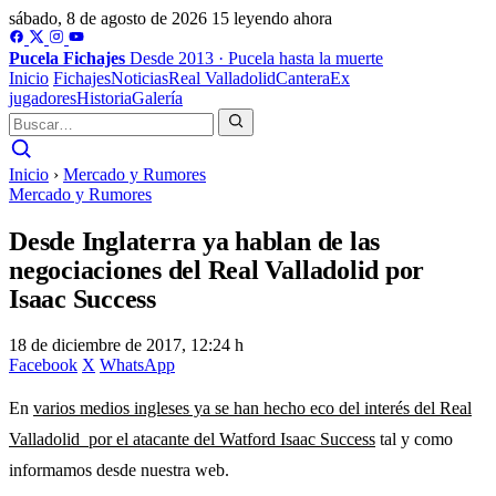
sábado, 8 de agosto de 2026
15 leyendo ahora
Pucela
Fichajes
Desde 2013 · Pucela hasta la muerte
Inicio
Fichajes
Noticias
Real Valladolid
Cantera
Ex
jugadores
Historia
Galería
Inicio
›
Mercado y Rumores
Mercado y Rumores
Desde Inglaterra ya hablan de las
negociaciones del Real Valladolid por
Isaac Success
18 de diciembre de 2017, 12:24 h
Facebook
X
WhatsApp
En
varios medios ingleses ya se han hecho eco del interés del Real
Valladolid por el atacante del Watford Isaac Success
tal y como
informamos desde nuestra web.