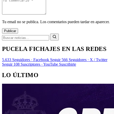
Tu email no se publica. Los comentarios pueden tardar en aparecer.
Publicar
PUCELA FICHAJES EN LAS REDES
5.633
Seguidores · Facebook
Seguir
566
Seguidores · X / Twitter
Seguir
108
Suscriptores · YouTube
Suscribirte
LO ÚLTIMO