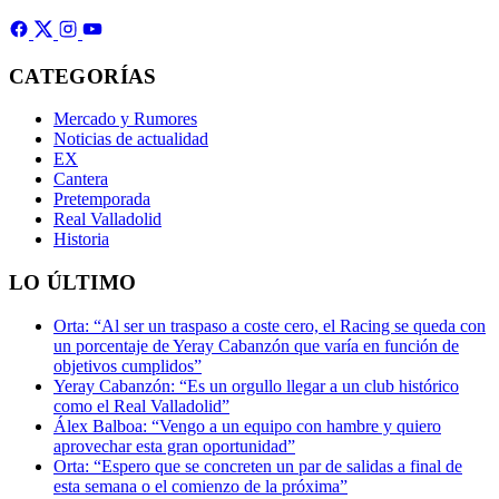
CATEGORÍAS
Mercado y Rumores
Noticias de actualidad
EX
Cantera
Pretemporada
Real Valladolid
Historia
LO ÚLTIMO
Orta: “Al ser un traspaso a coste cero, el Racing se queda con
un porcentaje de Yeray Cabanzón que varía en función de
objetivos cumplidos”
Yeray Cabanzón: “Es un orgullo llegar a un club histórico
como el Real Valladolid”
Álex Balboa: “Vengo a un equipo con hambre y quiero
aprovechar esta gran oportunidad”
Orta: “Espero que se concreten un par de salidas a final de
esta semana o el comienzo de la próxima”