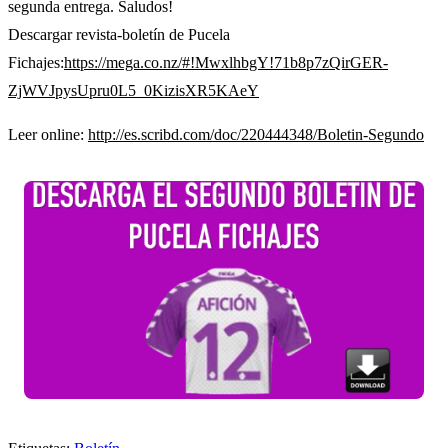
segunda entrega. Saludos!
Descargar revista-boletín de Pucela
Fichajes:
https://mega.co.nz/#!MwxlhbgY!71b8p7zQirGER-
ZjWVJpysUpru0L5_0KizisXR5KAeY
Leer online:
http://es.scribd.com/doc/220444348/Boletin-Segundo