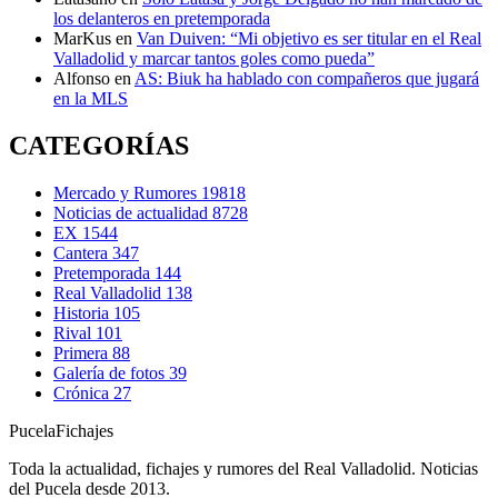
los delanteros en pretemporada
MarKus
en
Van Duiven: “Mi objetivo es ser titular en el Real
Valladolid y marcar tantos goles como pueda”
Alfonso
en
AS: Biuk ha hablado con compañeros que jugará
en la MLS
CATEGORÍAS
Mercado y Rumores
19818
Noticias de actualidad
8728
EX
1544
Cantera
347
Pretemporada
144
Real Valladolid
138
Historia
105
Rival
101
Primera
88
Galería de fotos
39
Crónica
27
Pucela
Fichajes
Toda la actualidad, fichajes y rumores del Real Valladolid. Noticias
del Pucela desde 2013.