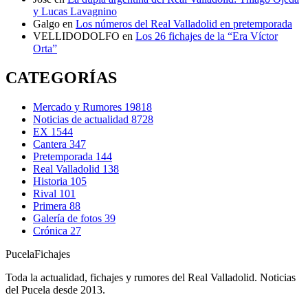
y Lucas Lavagnino
Galgo
en
Los números del Real Valladolid en pretemporada
VELLIDODOLFO
en
Los 26 fichajes de la “Era Víctor
Orta”
CATEGORÍAS
Mercado y Rumores
19818
Noticias de actualidad
8728
EX
1544
Cantera
347
Pretemporada
144
Real Valladolid
138
Historia
105
Rival
101
Primera
88
Galería de fotos
39
Crónica
27
Pucela
Fichajes
Toda la actualidad, fichajes y rumores del Real Valladolid. Noticias
del Pucela desde 2013.