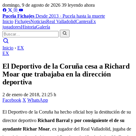
domingo, 9 de agosto de 2026
39 leyendo ahora
Pucela
Fichajes
Desde 2013 · Pucela hasta la muerte
Inicio
Fichajes
Noticias
Real Valladolid
Cantera
Ex
jugadores
Historia
Galería
Inicio
›
EX
EX
El Deportivo de la Coruña cesa a Richard
Moar que trabajaba en la dirección
deportiva
2 de enero de 2018, 21:25 h
Facebook
X
WhatsApp
El Deportivo de la Coruña ha hecho oficial hoy la destitución de su
director deportivo
Richard Barral y por consiguiente el de su
ayudante Richar Moar
, ex jugador del Real Valladolid, jugaba de