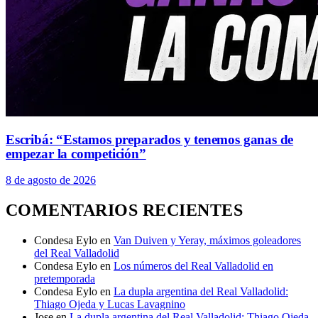
Escribá: “Estamos preparados y tenemos ganas de
empezar la competición”
8 de agosto de 2026
COMENTARIOS RECIENTES
Condesa Eylo
en
Van Duiven y Yeray, máximos goleadores
del Real Valladolid
Condesa Eylo
en
Los números del Real Valladolid en
pretemporada
Condesa Eylo
en
La dupla argentina del Real Valladolid:
Thiago Ojeda y Lucas Lavagnino
Jose
en
La dupla argentina del Real Valladolid: Thiago Ojeda