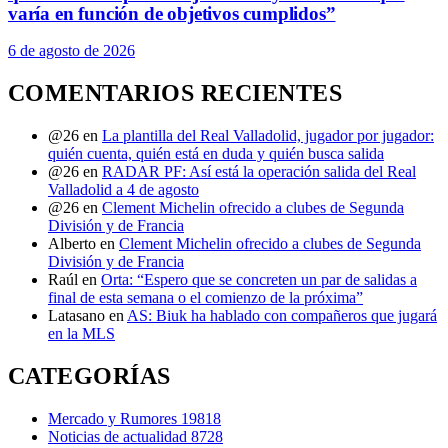
varía en función de objetivos cumplidos”
6 de agosto de 2026
COMENTARIOS RECIENTES
@26
en
La plantilla del Real Valladolid, jugador por jugador:
quién cuenta, quién está en duda y quién busca salida
@26
en
RADAR PF: Así está la operación salida del Real
Valladolid a 4 de agosto
@26
en
Clement Michelin ofrecido a clubes de Segunda
División y de Francia
Alberto
en
Clement Michelin ofrecido a clubes de Segunda
División y de Francia
Raúl
en
Orta: “Espero que se concreten un par de salidas a
final de esta semana o el comienzo de la próxima”
Latasano
en
AS: Biuk ha hablado con compañeros que jugará
en la MLS
CATEGORÍAS
Mercado y Rumores
19818
Noticias de actualidad
8728