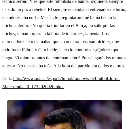
técnico serbio. Y es que este futbolista de banda izquierda siempre
ha sido un poco rebelde. El siempre encendía al entrenador de turno,
cuando estaba en La Masía , le preguntaron qué había hecho la
noche anterior. «Yo quería triunfar en el Barça, no salir por las
noches, tenían torpeza a la hora de tratarme», lamenta. Los
entrenadores le reclamaban que aparentara más «ambición», que
todo fuera fútbol, y él, rebelde, hacía lo contrario. «¿Quieres que
llegue 30 minutos antes del entrenamiento? Pues llegaré dos minutos
antes «. No necesitaba más. A la hora del partido era de los mejores.
Link:
http://www.ara.cat/esports/futbol/rara-avis-del-futbol-Jofre-
Mateu-India_0_1732026926.html