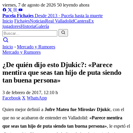
viernes, 7 de agosto de 2026
50 leyendo ahora
Pucela
Fichajes
Desde 2013 · Pucela hasta la muerte
Inicio
Fichajes
Noticias
Real Valladolid
Cantera
Ex
jugadores
Historia
Galería
Inicio
›
Mercado y Rumores
Mercado y Rumores
¿De quién dijo esto Djukic?: «Parece
mentira que seas tan hijo de puta siendo
tan buena persona»
3 de febrero de 2017, 12:10 h
Facebook
X
WhatsApp
Quien mejor definió a
Jofre Mateu fue Miroslav Djukic
, con el
que no se acabaron de entender en Valladolid:
«Parece mentira
que seas tan hijo de puta siendo tan buena persona»
, le espetó el