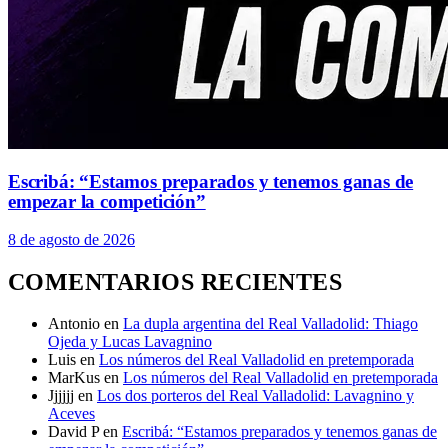
Escribá: “Estamos preparados y tenemos ganas de
empezar la competición”
8 de agosto de 2026
COMENTARIOS RECIENTES
Antonio
en
La dupla argentina del Real Valladolid: Thiago
Ojeda y Lucas Lavagnino
Luis
en
Los números del Real Valladolid en pretemporada
MarKus
en
Los números del Real Valladolid en pretemporada
Jjjjjj
en
Los dos porteros del Real Valladolid: Lavagnino y
Aceves
David P
en
Escribá: “Estamos preparados y tenemos ganas de