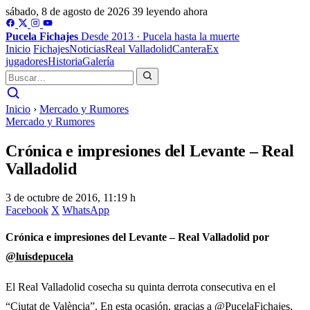
sábado, 8 de agosto de 2026
39 leyendo ahora
Pucela
Fichajes
Desde 2013 · Pucela hasta la muerte
Inicio
Fichajes
Noticias
Real Valladolid
Cantera
Ex
jugadores
Historia
Galería
Inicio
›
Mercado y Rumores
Mercado y Rumores
Crónica e impresiones del Levante – Real
Valladolid
3 de octubre de 2016, 11:19 h
Facebook
X
WhatsApp
Crónica e impresiones del Levante – Real Valladolid por
@luisdepucela
El Real Valladolid cosecha su quinta derrota consecutiva en el
“Ciutat de València”. En esta ocasión, gracias a @PucelaFichajes,